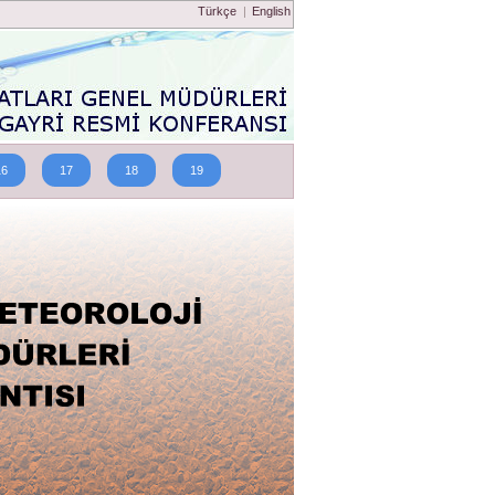
Türkçe
|
English
16
17
18
19