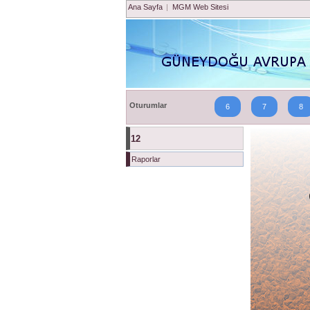
Ana Sayfa
|
MGM Web Sitesi
Oturumlar
6
7
8
12
Raporlar