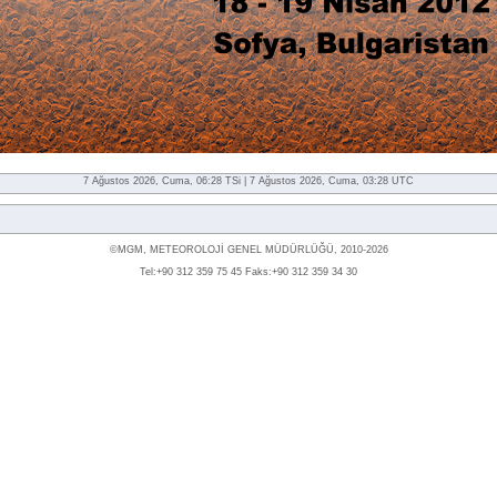
7 Ağustos 2026, Cuma, 06:28 TSi | 7 Ağustos 2026, Cuma, 03:28 UTC
©MGM, METEOROLOJİ GENEL MÜDÜRLÜĞÜ, 2010-2026
Tel:+90 312 359 75 45 Faks:+90 312 359 34 30